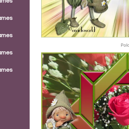
dames
dames
dames
Pol
dames
dames