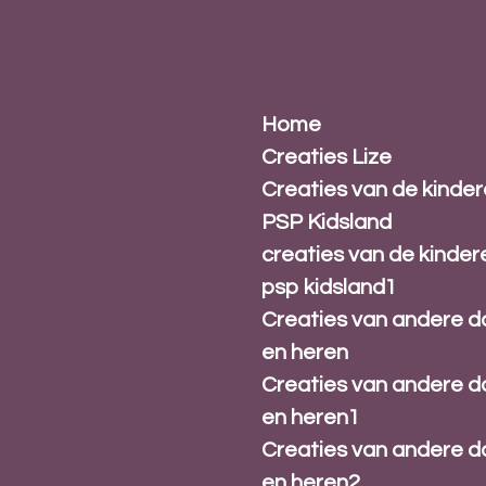
Ga
direct
naar
de
hoofdinhoud
Home
Creaties Lize
Creaties van de kinde
PSP Kidsland
creaties van de kinder
psp kidsland1
Creaties van andere 
en heren
Creaties van andere 
en heren1
Creaties van andere 
en heren2