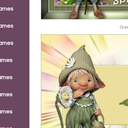
dames
dames
Gre
dames
dames
dames
dames
dames