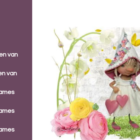
ren van
en van
dames
dames
dames