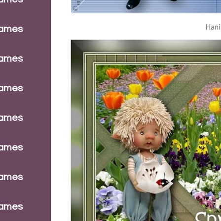
Hani
dames
dames
dames
dames
dames
dames
dames