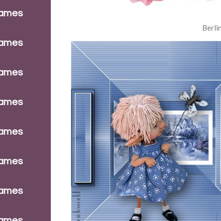
dames
Berli
dames
dames
dames
dames
dames
dames
dames