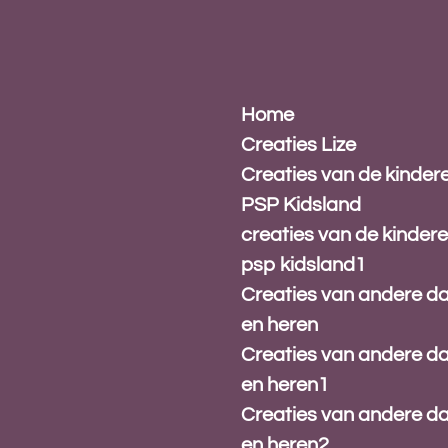
Ga
direct
naar
de
hoofdinhoud
Home
Creaties Lize
Creaties van de kinder
PSP Kidsland
creaties van de kinder
psp kidsland1
Creaties van andere 
en heren
Creaties van andere 
en heren1
Creaties van andere 
en heren2