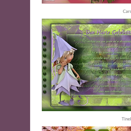
Car
Tine