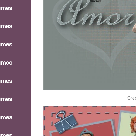
dames
dames
dames
dames
dames
Gre
dames
dames
dames