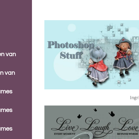
en van
en van
dames
Ingr
dames
dames