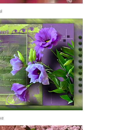
ol
ke