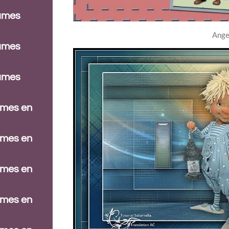
dames
Ange
dames
dames
ames en
ames en
ames en
ames en