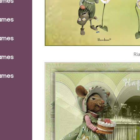
dames
dames
dames
Ri
dames
dames