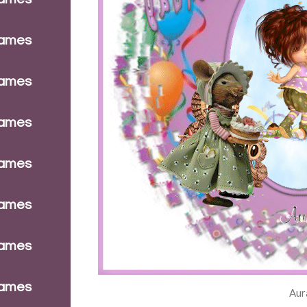
dames
dames
dames
dames
dames
dames
dames
Aur