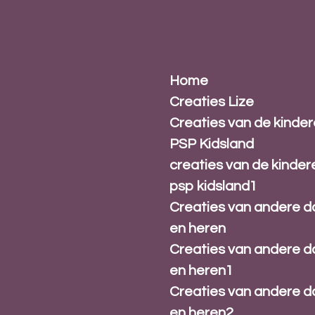
Ga
direct
naar
de
hoofdinhoud
Home
Creaties Lize
Creaties van de kinde
PSP Kidsland
creaties van de kinder
psp kidsland1
Creaties van andere 
en heren
Creaties van andere 
en heren1
Creaties van andere 
en heren2