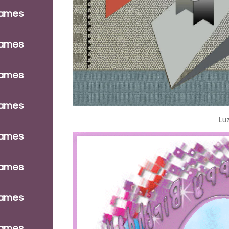
dames
dames
dames
dames
Lu
dames
dames
dames
dames