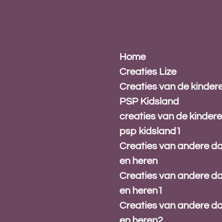
Ga
direct
naar
de
hoofdinhoud
Home
Creaties Lize
Creaties van de kinder
PSP Kidsland
creaties van de kinder
psp kidsland1
Creaties van andere 
en heren
Creaties van andere 
en heren1
Creaties van andere 
en heren2