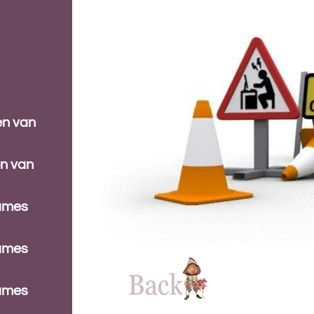
en van
en van
dames
dames
dames