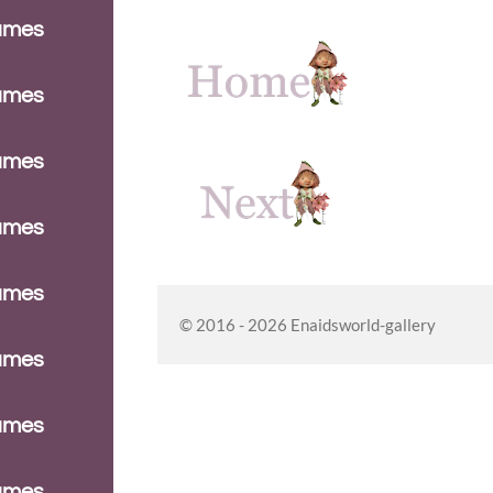
dames
dames
dames
dames
dames
© 2016 - 2026 Enaidsworld-gallery
dames
dames
dames